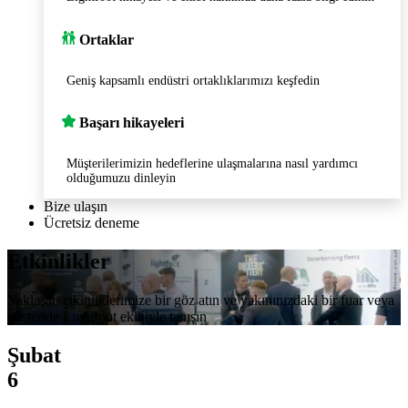
Ortaklar
Geniş kapsamlı endüstri ortaklıklarımızı keşfedin
Başarı hikayeleri
Müşterilerimizin hedeflerine ulaşmalarına nasıl yardımcı
olduğumuzu dinleyin
Bize ulaşın
Ücretsiz deneme
Etkinlikler
Yaklaşan etkinliklerimize bir göz atın ve yakınınızdaki bir fuar veya
gösteride Lightfoot ekibiyle tanışın
Şubat
6