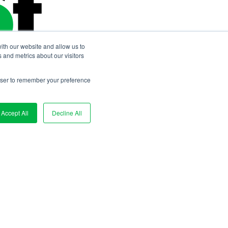
ith our website and allow us to
 and metrics about our visitors
rowser to remember your preference
Accept All
Decline All