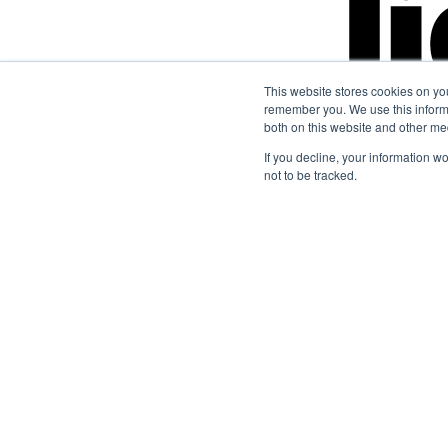
This website stores cookies on yo
remember you. We use this informa
both on this website and other me
If you decline, your information w
not to be tracked.
© 2026 Lightfoot
Politika Merkezi
Şartlar ve Koşullar
Çerez Ayarları