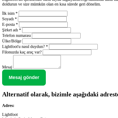
doldurun ve size mümkün olan en kısa sürede geri dönelim.
İlk isim
*
Soyadı
*
E-posta
*
Şirket adı
*
Telefon numarası
Ülke/Bölge
Lightfoot'u nasıl duydun?
*
Filonuzda kaç araç var?
Mesaj
Mesaj gönder
Alternatif olarak, bizimle aşağıdaki adreste
Adres:
Lightfoot