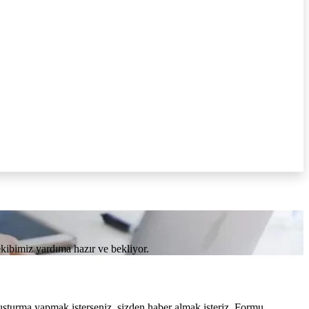
kibimiz yardıma hazır ve bekliyor.
ruşturma yapmak isterseniz, sizden haber almak isteriz. Formu