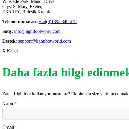
Winslade Park, Manor Drive,
Clyst St Mary, Exeter,
EX5 1FY, Birleşik Krallık
Telefon numarası:
+44(0)1392 340 419
Satış:
info@lightfootworld.com
Destek:
support@lightfootworld.com
X Kapat
Daha fazla bilgi edinmek
Zaten Lightfoot kullanıyor musunuz? Ekibimizin size yardımcı olma