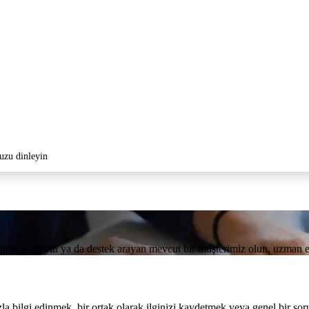
uzu dinleyin
ulunmak isteyin ya da destek arayan mevcut bir müşterimiz olun, uzman e
zla bilgi edinmek, bir ortak olarak ilginizi kaydetmek veya genel bir so