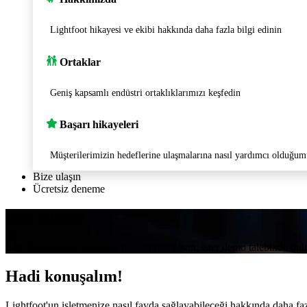
Lightfoot hikayesi ve ekibi hakkında daha fazla bilgi edinin
Ortaklar
Geniş kapsamlı endüstri ortaklıklarımızı keşfedin
Başarı hikayeleri
Müşterilerimizin hedeflerine ulaşmalarına nasıl yardımcı olduğum
Bize ulaşın
Ücretsiz deneme
Bize ulaşın
İster ürünlerimiz hakkında bir sorunuz olsun, ister demo talebinde b
Hadi konuşalım!
Lightfoot'un işletmenize nasıl fayda sağlayabileceği hakkında daha fa