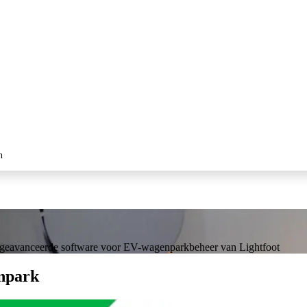
n
geavanceerde software voor EV-wagenparkbeheer van Lightfoot
enpark