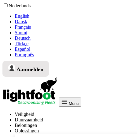
Nederlands
English
Dansk
Français
Suomi
Deutsch
Türkçe
Español
Português
Aanmelden
Menu
Veiligheid
Duurzaamheid
Beloningen
Oplossingen