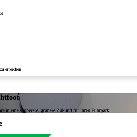
ot
zu erreichen
htfoot
re in eine sauberere, grünere Zukunft für Ihren Fuhrpark
e